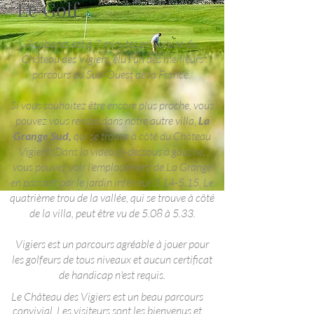
Le Golf
Acabanes est à 7 minutes en voiture du
Château des Vigiers, élu l'un des meilleurs
parcours du Sud-Ouest de la France.
Si vous souhaitez être encore plus proche, vous
pouvez vous rendre dans notre autre villa,
La
Grange Sud
,
qui se trouve à côté du Château
Vigiers! Dans la vidéo ci-dessous à gauche,
vous pouvez voir l'emplacement de La Grange
en passant par le jardin inférieur 5.14-5.15. Le
quatrième trou de la vallée, qui se trouve à côté
de la villa, peut être vu de 5.08 à 5.33.
Vigiers est un parcours agréable à jouer pour
les golfeurs de tous niveaux et aucun certificat
de handicap n'est requis.
Le Château des Vigiers est un beau parcours
convivial. Les visiteurs sont les bienvenus et