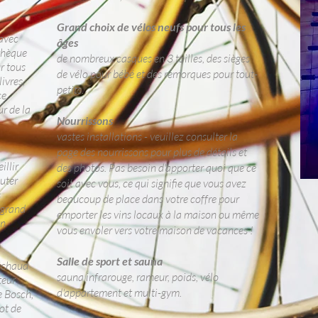
Grand choix de vélos neufs pour tous les
 avec
âges
othèque
de nombreux casques en 3 tailles, des sièges
r tous
de vélo pour bébé et des remorques pour tout-
ivres,
petits.
ce
ur de la
Nourrissons
vastes installations - veuillez consulter la
page des nourrissons pour plus de détails et
illir
des photos. Pas besoin d'apporter quoi que ce
outer
soit avec vous, ce qui signifie que vous avez
s
beaucoup de place dans votre coffre pour
 grand
emporter les vins locaux à la maison ou même
in
vous envoler vers votre maison de vacances !
Salle de sport et sauna
réchaud
sauna infrarouge, rameur, poids, vélo
teur
d'appartement et multi-gym.
e Bosch,
ot de