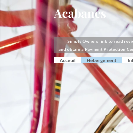
Acabanes
Simply Owners link to read rev
and obtain a Payment Protection Cer
Acceuil
Hebergement
In