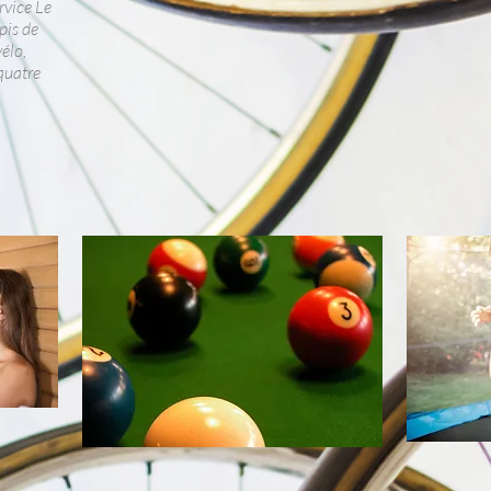
rvice Le
pis de
élo,
 quatre