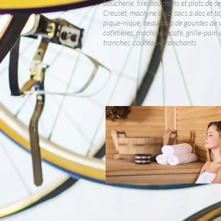
boucherie, tire-bouchons et plats de se
Creuset, machine à riz, sacs à dos et ta
pique-nique, beaucoup de gourdes de v
cafetières, machine à café, grille-pain
tranches, couteaux tranchants