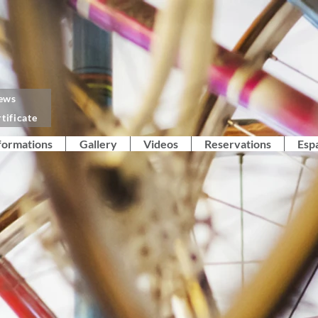
iews
tificate
formations
Gallery
Videos
Reservations
Esp