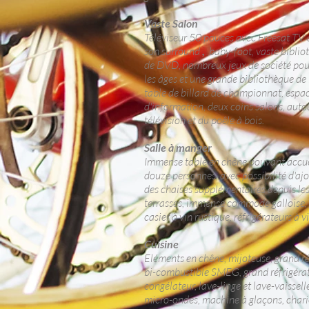
Vaste Salon
Téléviseur 50 pouces avec Freesat TV
son surround
,
baby-foot, vaste bibli
de DVD, nombreux jeux de société pou
les âges et une grande bibliothèque de l
table de billard de championnat, espa
d'information, deux coins salons, auto
télévision et du poêle à bois.
Salle à manger
Immense table en chêne pouvant accue
douze personnes, avec possibilité d'aj
des chaises supplémentaires depuis le
terrasses, immense commode galloise,
casier à vin rustique, réfrigérateurs à v
Cuisine
Eléments en chêne, mijoteuse, grand 
bi-combustible SMEG, grand réfrigéra
congélateur, lave-linge et lave-vaissell
micro-ondes, machine à glaçons, chari