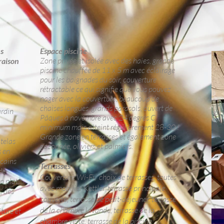
s
Espace piscine
Zone privée et isolée avec des haies, grande
raison
piscine chauffée de 11 x 5 m avec éclairage
pour les baignades du soir, couverture
rétractable ce qui signifie que vous pouvez
nager avec la couverture, beaucoup de
chaises longues, grands parasols, ouvert de
ardin
Pâques à novembre avec 24 degrés C
minimum mais atteint régulièrement 28-30 !
Grande zone en terrasses et également zone
atelas
gazonnée, oliviers et palmiers.
s en
icains
Terrasses
de
Couverture Wi-Fi,
choix de terrasses, toutes
n plat,
avec mobilier Kettler, terrasse principale
, des
couverte, terrasse de petit-déjeuner, terrasse
de la chambre lavande, terrasse de la
ture et
chambre verte, terrasse de la piscine