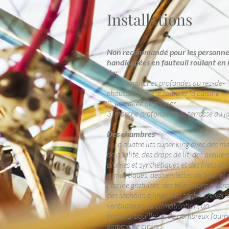
Installations
Non recommandé pour les personne
handicapées en fauteuil roulant en 
de;
1. trois marches profondes au rez-de-
chaussée entre le salon et la cuisine
2. une allée de gravier
3. marche profonde de la terrasse au j
Des chambres
Il y a quatre lits super king avec des m
de qualité, des draps de lit, des oreiller
plumes et synthétiques et des filets afr
romantiques, des serviettes de bain et 
piscine gratuites, des télévisions à écra
des séchoirs à linge, des sèche-cheveux
ventilateurs, la climatisation, un
plateau/bouilloire, de nombreux fourni
gamme de cintres